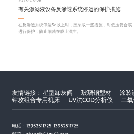
2025-03-26
有关渗滤液设备反渗透系统停运的保护措施
​在反渗透系统停运5d以上时，应采取一些措施，对低压复合膜
进行保护，防止细菌在膜上滋生。
友情链接：
星型卸灰阀
玻璃钢型材
涂装
钻攻组合专用机床
UV法COD分析仪
二氧
电话：13952511725, 13952511725