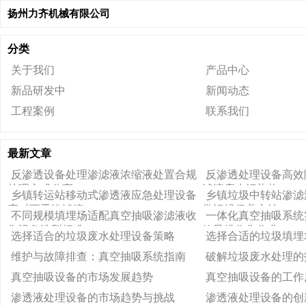
扬州力齐机械有限公司
分类
关于我们
产品中心
新品研发中
新闻动态
工程案例
联系我们
最新文章
反渗透设备处理渗滤液浓缩液处置合规
反渗透处理设备高效
处理方式分享
滤液废水污染物
乡镇转运站移动式渗透液应急处理设备
乡镇垃圾中转站渗滤
应对雨季渗滤液
常运维保养方法
不同规模填埋场适配真空抽吸渗滤液收
一体化真空抽吸系统
集设备选型标准
效导排收集作业
选择适合的垃圾废水处理设备策略
选择合适的垃圾填埋
维护与故障排查：真空抽吸系统指南
破解垃圾废水处理的
真空抽吸设备的市场发展趋势
真空抽吸设备的工作
渗透液处理设备的市场趋势与挑战
渗透液处理设备的创