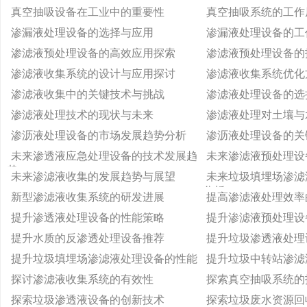
真空抽吸设备在工业中的重要性
真空抽吸系统的工作
渗漏液处理设备的选择与应用
渗漏液处理设备的工
渗滤液预处理设备的高效应用探索
渗滤液预处理设备的
渗滤液收集系统的设计与应用探讨
渗滤液收集系统优化
渗滤液收集中的关键技术与挑战
渗滤液处理设备的选
渗滤液处理技术的现状与未来
渗滤液处理对土壤与
渗沥液处理设备的市场发展趋势分析
渗沥液处理设备的关
未来渗透液应急处理设备的技术发展趋
未来渗滤液预处理设
势
未来渗滤液收集的发展趋势与展望
未来垃圾填埋场渗滤
分析
新型渗滤液收集系统的研发进展
提高渗滤液处理效率
提升渗透液处理设备的性能策略
提升渗滤液预处理设
提升水质的反渗透处理设备推荐
提升垃圾渗透液处理
提升垃圾填埋场渗滤液处理设备的性能
提升垃圾中转站渗滤
探讨渗滤液收集系统的有效性
探索真空抽吸系统的
探索垃圾渗透液设备的创新技术
探索垃圾废水资源回